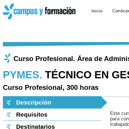
Ir
al
Inicio
Conóce
contenido
Curso Profesional. Área de Admini
PYMES.
TÉCNICO EN GE
Curso Profesional, 300 horas
Descripción
Este cur
Requisitos
para con
trabajad
Destinatarios