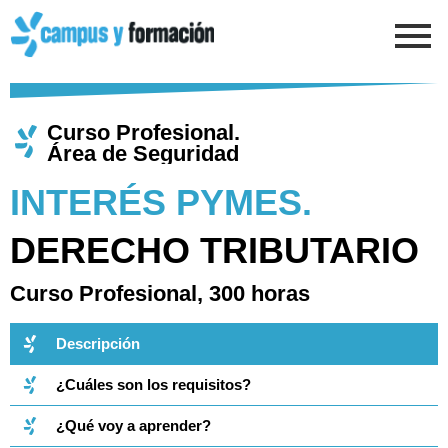
Ir
al
contenido
Curso Profesional.
Área de Seguridad​
INTERÉS PYMES.
DERECHO TRIBUTARIO​
Curso Profesional, 300 horas​
Descripción
¿Cuáles son los requisitos?
¿Qué voy a aprender?