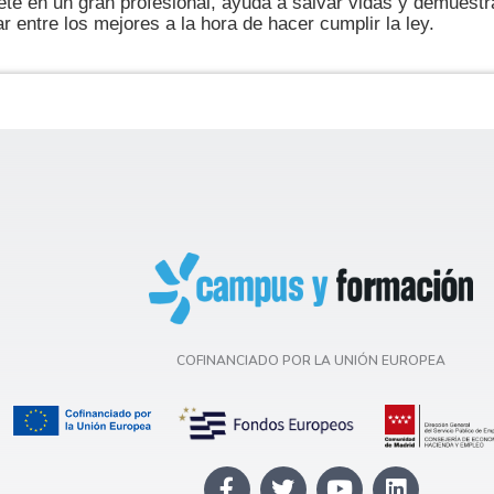
ete en un gran profesional, ayuda a salvar vidas y demuestr
r entre los mejores a la hora de hacer cumplir la ley.
COFINANCIADO POR LA UNIÓN EUROPEA
F
T
Y
L