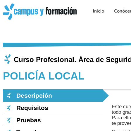
Ir
al
Inicio
Conóce
contenido
Curso Profesional. Área de Segurid
POLICÍA LOCAL​
Descripción
Este cur
Requisitos
todo gra
Para ell
Pruebas
te prove