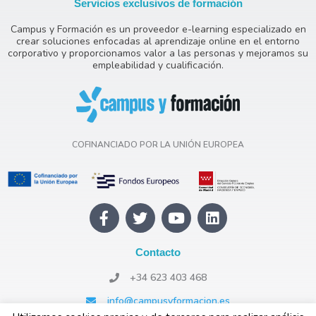
Servicios exclusivos de formación
Campus y Formación es un proveedor e-learning especializado en
crear soluciones enfocadas al aprendizaje online en el entorno
corporativo y proporcionamos valor a las personas y mejoramos su
empleabilidad y cualificación.
COFINANCIADO POR LA UNIÓN EUROPEA
F
T
Y
L
a
w
o
i
c
i
u
n
e
t
t
k
Contacto
b
t
u
e
+34 623 403 468
o
e
b
d
o
r
e
i
info@campusyformacion.es
k
n