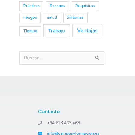
Prácticas
Razones
Requisitos
riesgos
salud
Síntomas
Trabajo
Ventajas
Tiempo
B
u
s
c
a
r
Contacto
p
o
+34 623 403 468
r
info@campusyformacion.es