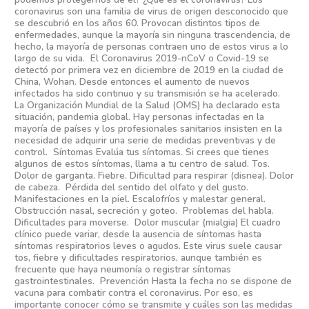
coronavirus son una familia de virus de origen desconocido que
se descubrió en los años 60. Provocan distintos tipos de
enfermedades, aunque la mayoría sin ninguna trascendencia, de
hecho, la mayoría de personas contraen uno de estos virus a lo
largo de su vida. El Coronavirus 2019-nCoV o Covid-19 se
detectó por primera vez en diciembre de 2019 en la ciudad de
China, Wohan. Desde entonces el aumento de nuevos
infectados ha sido continuo y su transmisión se ha acelerado.
La Organización Mundial de la Salud (OMS) ha declarado esta
situación, pandemia global. Hay personas infectadas en la
mayoría de países y los profesionales sanitarios insisten en la
necesidad de adquirir una serie de medidas preventivas y de
control. Síntomas Evalúa tus síntomas. Si crees que tienes
algunos de estos síntomas, llama a tu centro de salud. Tos.
Dolor de garganta. Fiebre. Dificultad para respirar (disnea). Dolor
de cabeza. Pérdida del sentido del olfato y del gusto.
Manifestaciones en la piel. Escalofríos y malestar general.
Obstrucción nasal, secreción y goteo. Problemas del habla.
Dificultades para moverse. Dolor muscular (mialgia) El cuadro
clínico puede variar, desde la ausencia de síntomas hasta
síntomas respiratorios leves o agudos. Este virus suele causar
tos, fiebre y dificultades respiratorios, aunque también es
frecuente que haya neumonía o registrar síntomas
gastrointestinales. Prevención Hasta la fecha no se dispone de
vacuna para combatir contra el coronavirus. Por eso, es
importante conocer cómo se transmite y cuáles son las medidas