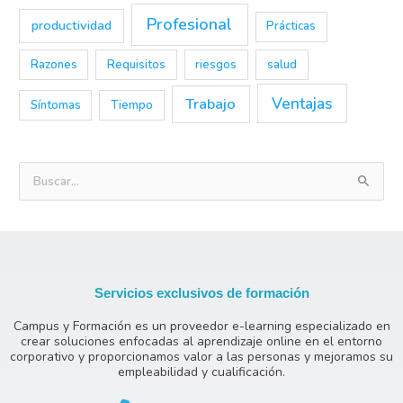
Profesional
productividad
Prácticas
Razones
Requisitos
riesgos
salud
Trabajo
Ventajas
Síntomas
Tiempo
B
u
s
c
a
Servicios exclusivos de formación
r
Campus y Formación es un proveedor e-learning especializado en
p
crear soluciones enfocadas al aprendizaje online en el entorno
o
corporativo y proporcionamos valor a las personas y mejoramos su
empleabilidad y cualificación.
r
: