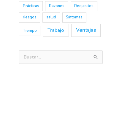
Prácticas
Razones
Requisitos
riesgos
salud
Síntomas
Trabajo
Ventajas
Tiempo
B
u
s
c
a
r
p
o
r