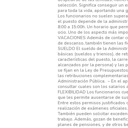
selección. Significa conseguir un 
para toda la vida, aportando una
Los funcionarios no suelen super
el puesto depende de la administra
8:00 a 15:00h. Un horario que perm
ocio. Uno de los aspecto más impo
VACACIONES Además de contar con
de descanso, también tienen las f
SUELDO El sueldo de la Administr
básicas (sueldos y trienios), de r
características del puesto, la car
alcanzados por la persona) y las p
se fijan en la Ley de Presupuestos
las retribuciones complementarias
Administración Pública. – En el a
consultar cuales son los salarios 
FLEXIBILIDAD Los funcionarios cuen
que les permite ausentarse de sus 
Entre estos permisos justificados 
realización de exámenes ofici
También pueden solicitar excedenc
trabajo. Además, gozan de benefic
planes de pensiones, y de otros 