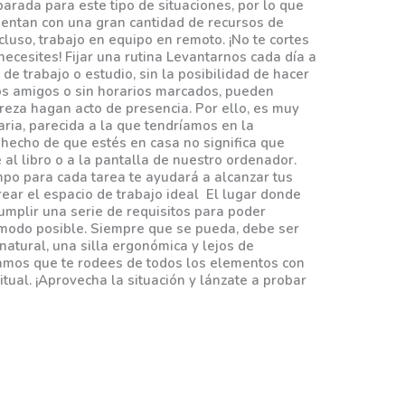
arada para este tipo de situaciones, por lo que
entan con una gran cantidad de recursos de
cluso, trabajo en equipo en remoto. ¡No te cortes
ecesites! Fijar una rutina Levantarnos cada día a
e trabajo o estudio, sin la posibilidad de hacer
os amigos o sin horarios marcados, pueden
ereza hagan acto de presencia. Por ello, es muy
ria, parecida a la que tendríamos en la
 hecho de que estés en casa no significa que
 al libro o a la pantalla de nuestro ordenador.
empo para cada tarea te ayudará a alcanzar tus
rear el espacio de trabajo ideal El lugar donde
umplir una serie de requisitos para poder
 modo posible. Siempre que se pueda, debe ser
atural, una silla ergonómica y lejos de
jamos que te rodees de todos los elementos con
tual. ¡Aprovecha la situación y lánzate a probar