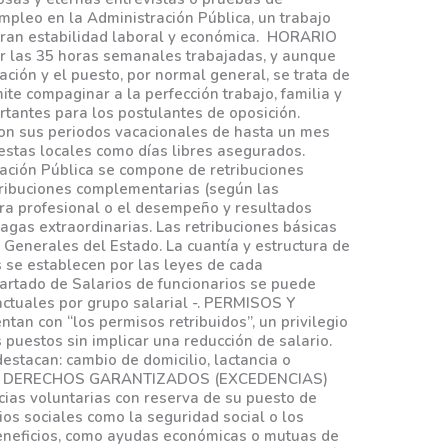
empleo en la Administración Pública, un trabajo
 gran estabilidad laboral y económica. HORARIO
ar las 35 horas semanales trabajadas, y aunque
ción y el puesto, por normal general, se trata de
ite compaginar a la perfección trabajo, familia y
rtantes para los postulantes de oposición.
 sus periodos vacacionales de hasta un mes
iestas locales como días libres asegurados.
ación Pública se compone de retribuciones
etribuciones complementarias (según las
rera profesional o el desempeño y resultados
agas extraordinarias. Las retribuciones básicas
 Generales del Estado. La cuantía y estructura de
 se establecen por las leyes de cada
partado de Salarios de funcionarios se puede
actuales por grupo salarial -. PERMISOS Y
tan con “los permisos retribuidos”, un privilegio
puestos sin implicar una reducción de salario.
destacan: cambio de domicilio, lactancia o
ales. DERECHOS GARANTIZADOS (EXCEDENCIAS)
ias voluntarias con reserva de su puesto de
ios sociales como la seguridad social o los
beneficios, como ayudas económicas o mutuas de