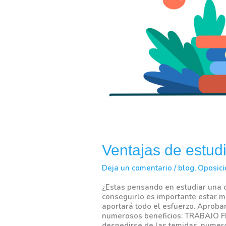
Ventajas de estud
Deja un comentario
/
blog
,
Oposic
¿Estas pensando en estudiar una o
conseguirlo es importante estar mo
aportará todo el esfuerzo. Aprobar
numerosos beneficios: TRABAJO FI
despedirse de las temidas, numero