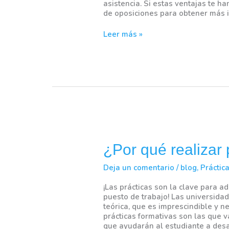
asistencia. Si estas ventajas te h
de oposiciones para obtener más 
Leer más »
¿Por
qué
¿Por qué realizar
realizar
prácticas
Deja un comentario
/
blog
,
Práctic
en
empresas?
¡Las prácticas son la clave para a
puesto de trabajo! Las universida
teórica, que es imprescindible y ne
prácticas formativas son las que va
que ayudarán al estudiante a desa