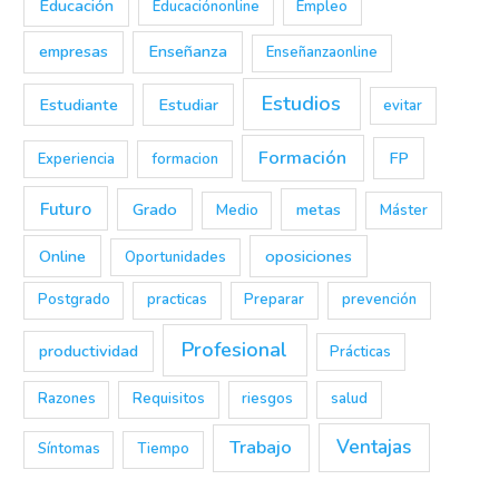
Educación
Educaciónonline
Empleo
empresas
Enseñanza
Enseñanzaonline
Estudios
Estudiante
Estudiar
evitar
Formación
FP
Experiencia
formacion
Futuro
Grado
metas
Medio
Máster
Online
oposiciones
Oportunidades
Postgrado
practicas
Preparar
prevención
Profesional
productividad
Prácticas
Razones
Requisitos
riesgos
salud
Trabajo
Ventajas
Síntomas
Tiempo