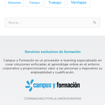
Trabajo
Ventajas
Síntomas
Tiempo
B
u
s
c
a
Servicios exclusivos de formación
r
Campus y Formación es un proveedor e-learning especializado en
p
crear soluciones enfocadas al aprendizaje online en el entorno
o
corporativo y proporcionamos valor a las personas y mejoramos su
empleabilidad y cualificación.
r
:
COFINANCIADO POR LA UNIÓN EUROPEA