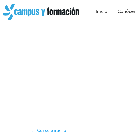
Ir
al
Inicio
Conóce
contenido
←
Curso anterior