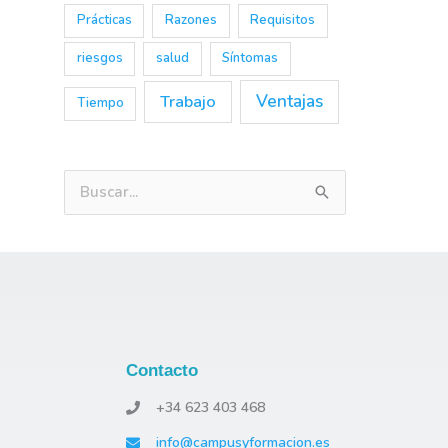
Prácticas
Razones
Requisitos
riesgos
salud
Síntomas
Trabajo
Ventajas
Tiempo
B
u
s
c
a
r
Contacto
p
o
+34 623 403 468
r
info@campusyformacion.es