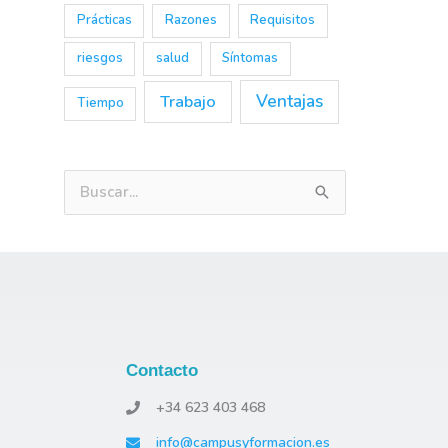
Prácticas
Razones
Requisitos
riesgos
salud
Síntomas
Trabajo
Ventajas
Tiempo
B
u
s
c
a
r
Contacto
p
o
+34 623 403 468
r
info@campusyformacion.es