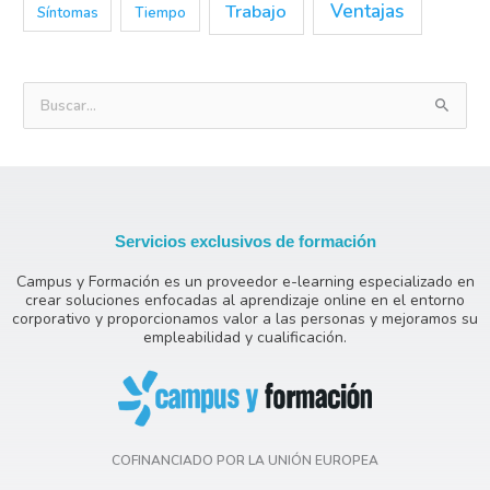
Trabajo
Ventajas
Síntomas
Tiempo
B
u
s
c
a
Servicios exclusivos de formación
r
Campus y Formación es un proveedor e-learning especializado en
p
crear soluciones enfocadas al aprendizaje online en el entorno
o
corporativo y proporcionamos valor a las personas y mejoramos su
empleabilidad y cualificación.
r
:
COFINANCIADO POR LA UNIÓN EUROPEA