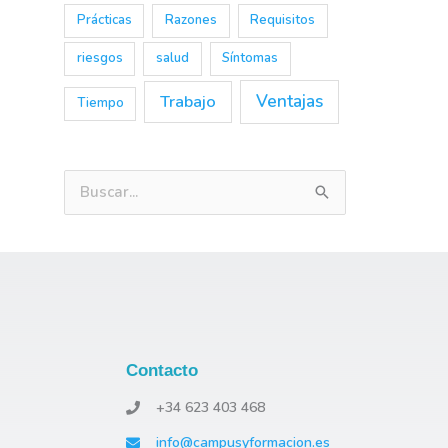
Prácticas
Razones
Requisitos
riesgos
salud
Síntomas
Trabajo
Ventajas
Tiempo
B
u
s
c
a
r
Contacto
p
o
+34 623 403 468
r
info@campusyformacion.es