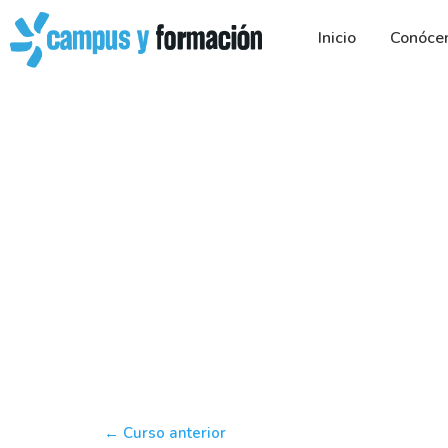
Ir
al
Inicio
Conóce
contenido
←
Curso anterior