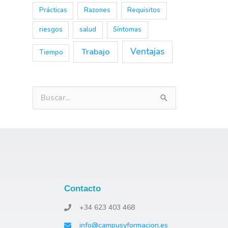
Prácticas
Razones
Requisitos
riesgos
salud
Síntomas
Trabajo
Ventajas
Tiempo
B
u
s
c
a
r
Contacto
p
o
+34 623 403 468
r
info@campusyformacion.es