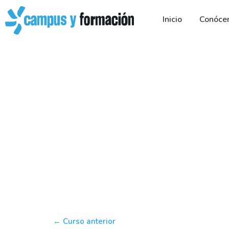
Ir
al
Inicio
Conóce
contenido
←
Curso anterior