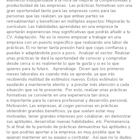
elemento indispensable a la hora de mejorar la competitividad y
productividad de las empresas. Las prácticas formativas son una
gran oportunidad tanto para las empresas como para las
personas que las realizan, ya que ambas partes se
retroalimentan y benefician en múltiples aspectos: Mejorarás tu
currículum. Las habilidades aprendidas en una empresa te
aportarán experiencias muy significativas que podrás añadir a tu
CV. Adaptación. No es lo mismo empezar a trabajar en una
empresa con un puesto específico que realizando una labor de
prácticas. El no tener tanta presión hará que cojas confianza y
puedas ir adaptándote poco a poco. Analizar el sector. Realizar
unas prácticas te dará la oportunidad de conocer y comprobar
desde cerca si es realmente lo que te gusta y si es lo que
quieres para tu futuro. Aprendizaje. Dicen que los primeros
meses laborales es cuando más se aprende, ya que irás
recibiendo multitud de estímulos nuevos. Estos estímulos te
ayudarán a mantenerte atento y a prestar más atención a cada
situación que se te presente. Por esto, realizar unas prácticas
formativas se convierte en una experiencia tan única
e importante para tu carrera profesional y desarrollo personal.
Motivación. Las empresas, al coger personas en prácticas
obtendrán grandes beneficios, ya que suelen estar muy
motivadas, tener grandes intereses por colaborar, en demostrar
sus aptitudes, desarrollar nuevas habilidades, etc. Permanencia.
Si al final de tu período de prácticas demuestras tus aptitudes y
lo que podrías aportar a la empresa, es muy posible que te
quieran mantener en su equipo y contratar. Así que no lo dudes,