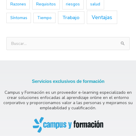
Razones
Requisitos
riesgos
salud
Trabajo
Ventajas
Síntomas
Tiempo
B
u
s
c
a
Servicios exclusivos de formación
r
Campus y Formación es un proveedor e-learning especializado en
p
crear soluciones enfocadas al aprendizaje online en el entorno
o
corporativo y proporcionamos valor a las personas y mejoramos su
empleabilidad y cualificación.
r
: