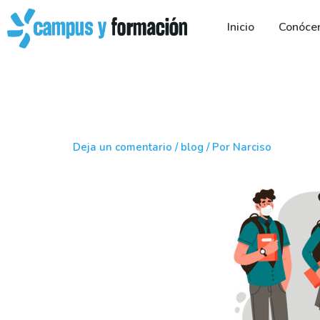
Ir
al
Inicio
Conóce
contenido
Deja un comentario
/
blog
/ Por
Narciso