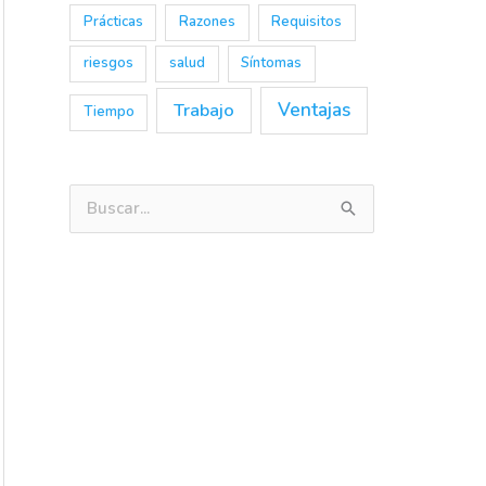
Prácticas
Razones
Requisitos
riesgos
salud
Síntomas
Trabajo
Ventajas
Tiempo
B
u
s
c
a
r
p
o
r